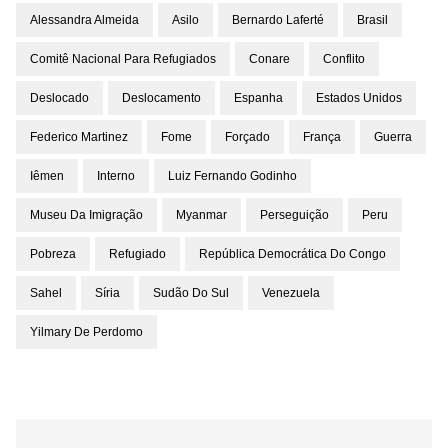
Alessandra Almeida
Asilo
Bernardo Laferté
Brasil
Comitê Nacional Para Refugiados
Conare
Conflito
Deslocado
Deslocamento
Espanha
Estados Unidos
Federico Martinez
Fome
Forçado
França
Guerra
Iêmen
Interno
Luiz Fernando Godinho
Museu Da Imigração
Myanmar
Perseguição
Peru
Pobreza
Refugiado
República Democrática Do Congo
Sahel
Síria
Sudão Do Sul
Venezuela
Yilmary De Perdomo