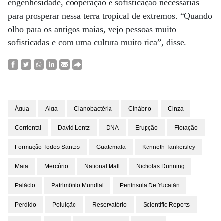
engenhosidade, cooperação e sofisticação necessárias
para prosperar nessa terra tropical de extremos. “Quando
olho para os antigos maias, vejo pessoas muito
sofisticadas e com uma cultura muito rica”, disse.
Água
Alga
Cianobactéria
Cinábrio
Cinza
Corriental
David Lentz
DNA
Erupção
Floração
Formação Todos Santos
Guatemala
Kenneth Tankersley
Maia
Mercúrio
National Mall
Nicholas Dunning
Palácio
Patrimônio Mundial
Península De Yucatán
Perdido
Poluição
Reservatório
Scientific Reports