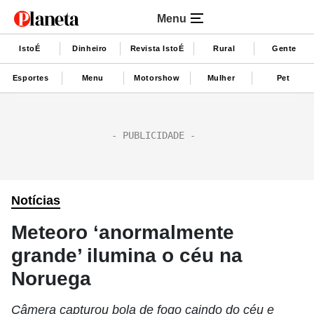
Menu
IstoÉ
Dinheiro
Revista IstoÉ
Rural
Gente
Esportes
Menu
Motorshow
Mulher
Pet
Notícias
Meteoro ‘anormalmente
grande’ ilumina o céu na
Noruega
Câmera capturou bola de fogo caindo do céu e