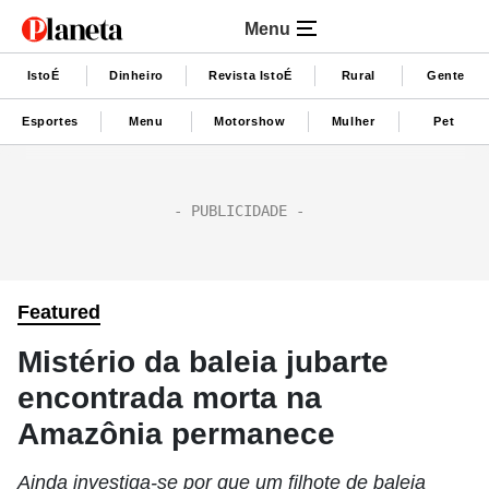
Menu
IstoÉ
Dinheiro
Revista IstoÉ
Rural
Gente
Esportes
Menu
Motorshow
Mulher
Pet
Featured
Mistério da baleia jubarte
encontrada morta na
Amazônia permanece
Ainda investiga-se por que um filhote de baleia