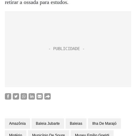
retirar a ossada para estudos.
Amazônia
Baleia Jubarte
Baleias
Ilha De Marajó
Mistério
Município De Soure
Museu Emílio Goeldi