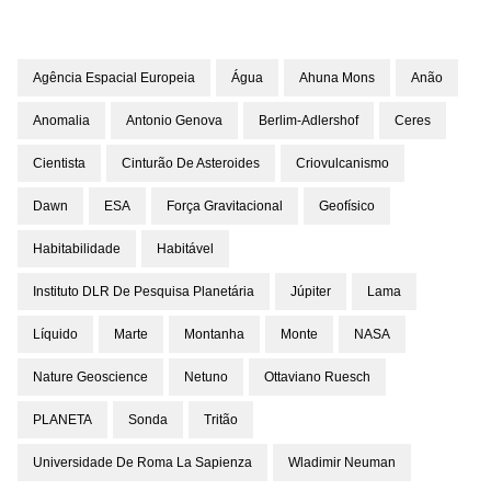
Agência Espacial Europeia
Água
Ahuna Mons
Anão
Anomalia
Antonio Genova
Berlim-Adlershof
Ceres
Cientista
Cinturão De Asteroides
Criovulcanismo
Dawn
ESA
Força Gravitacional
Geofísico
Habitabilidade
Habitável
Instituto DLR De Pesquisa Planetária
Júpiter
Lama
Líquido
Marte
Montanha
Monte
NASA
Nature Geoscience
Netuno
Ottaviano Ruesch
PLANETA
Sonda
Tritão
Universidade De Roma La Sapienza
Wladimir Neuman