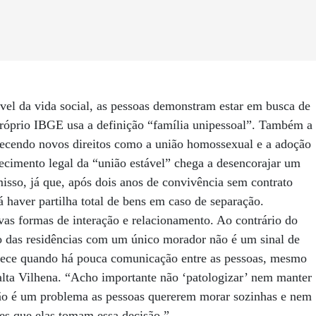
ável da vida social, as pessoas demonstram estar em busca de
próprio IBGE usa a definição “família unipessoal”. Também a
hecendo novos direitos como a união homossexual e a adoção
ecimento legal da “união estável” chega a desencorajar um
sso, já que, após dois anos de convivência sem contrato
 haver partilha total de bens em caso de separação.
as formas de interação e relacionamento. Ao contrário do
o das residências com um único morador não é um sinal de
tece quando há pouca comunicação entre as pessoas, mesmo
salta Vilhena. “Acho importante não ‘patologizar’ nem manter
ão é um problema as pessoas quererem morar sozinhas e nem
es que elas tomam essa decisão.”