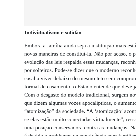
Individualismo e solidão
Embora a família ainda seja a instituição mais est
novas maneiras de constituí-la. Não por acaso, o 
evolução das leis respalda essas mudanças, recon
por solteiros. Pode-se dizer que o moderno reconh
casal a viver debaixo do mesmo teto sem compromi
formal de casamento, o Estado entende que deve já
Com o desgaste do modelo tradicional, surgem nov
que dizem algumas vozes apocalípticas, o aument
“atomização” da sociedade. “A ‘atomização’ acon
se elas estão muito conectadas virtualmente”, res
uma posição conservadora contra as mudanças. N
é devido a problemas de convivência com familiar