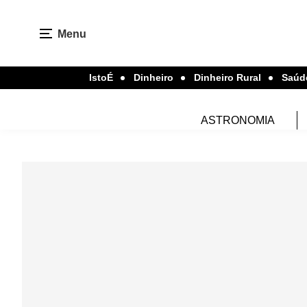
Menu
IstoÉ
Dinheiro
Dinheiro Rural
Saúd
ASTRONOMIA