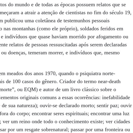
ntos do mundo e de todas as épocas possuem relatos que se
eçaram a atrair a atenção de cientistas no fim do século 19,
im publicou uma coletânea de testemunhos pessoais
do nas montanhas (como ele próprio), soldados feridos em
 e indivíduos que quase haviam morrido por afogamento ou
ente relatos de pessoas ressuscitadas após serem declaradas
es ou doenças, temeram morrer, e indivíduos que, mesmo
.
em meados dos anos 1970, quando o psiquiatra norte-
 de 100 casos do gênero. Criador do termo near-death
morte”, ou EQM) e autor de um livro clássico sobre o
lementos originais comuns a essas ocorrências: inefabilidade
de sua natureza); ouvir-se declarado morto; sentir paz; ouvir
fora do corpo; encontrar seres espirituais; encontrar uma luz
e; ver um reino onde todo o conhecimento existe; ver cidades
ssar por um resgate sobrenatural; passar por uma fronteira ou