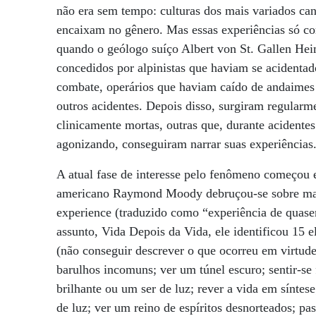
não era sem tempo: culturas dos mais variados ca
encaixam no gênero. Mas essas experiências só com
quando o geólogo suíço Albert von St. Gallen He
concedidos por alpinistas que haviam se acidenta
combate, operários que haviam caído de andaimes
outros acidentes. Depois disso, surgiram regularm
clinicamente mortas, outras que, durante acident
agonizando, conseguiram narrar suas experiências
A atual fase de interesse pelo fenômeno começou 
americano Raymond Moody debruçou-se sobre mais
experience (traduzido como “experiência de quase
assunto, Vida Depois da Vida, ele identificou 15 e
(não conseguir descrever o que ocorreu em virtude 
barulhos incomuns; ver um túnel escuro; sentir-se 
brilhante ou um ser de luz; rever a vida em síntes
de luz; ver um reino de espíritos desnorteados; pa