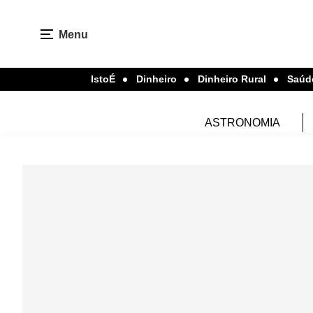
Menu
IstoÉ
Dinheiro
Dinheiro Rural
Saúd
ASTRONOMIA