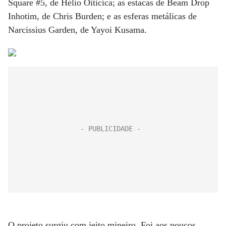
Square #5, de Hélio Oiticica; as estacas de Beam Drop
Inhotim, de Chris Burden; e as esferas metálicas de
Narcissius Garden, de Yayoi Kusama.
O projeto surgiu com jeito mineiro. Foi aos poucos