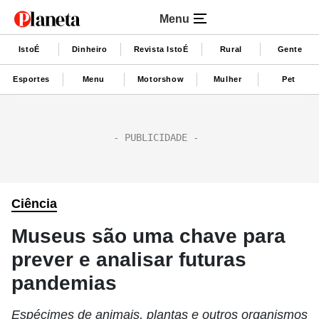
Menu
IstoÉ
Dinheiro
Revista IstoÉ
Rural
Gente
Esportes
Menu
Motorshow
Mulher
Pet
Ciência
Museus são uma chave para
prever e analisar futuras
pandemias
Espécimes de animais, plantas e outros organismos