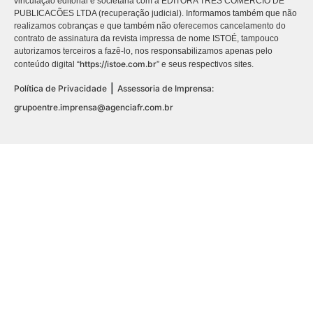
vinculação editorial e societária com a EDITORA TRES COMÉRCIO DE
PUBLICACÕES LTDA (recuperação judicial). Informamos também que não
realizamos cobranças e que também não oferecemos cancelamento do
contrato de assinatura da revista impressa de nome ISTOÉ, tampouco
autorizamos terceiros a fazê-lo, nos responsabilizamos apenas pelo
https://istoe.com.br
conteúdo digital “
” e seus respectivos sites.
|
Política de Privacidade
Assessoria de Imprensa:
grupoentre.imprensa@agenciafr.com.br