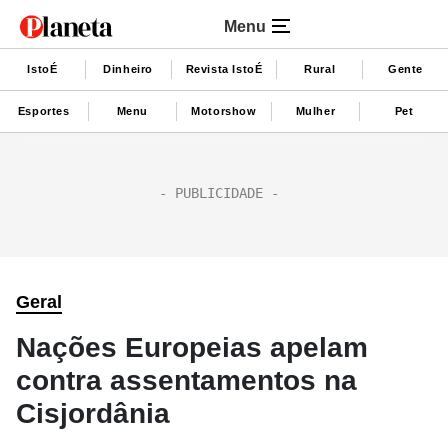
Menu
IstoÉ
Dinheiro
Revista IstoÉ
Rural
Gente
Esportes
Menu
Motorshow
Mulher
Pet
Geral
Nações Europeias apelam
contra assentamentos na
Cisjordânia