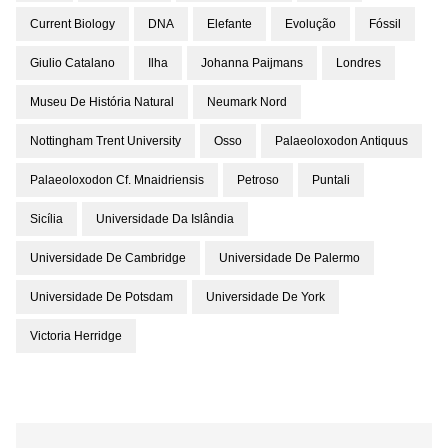
Current Biology
DNA
Elefante
Evolução
Fóssil
Giulio Catalano
Ilha
Johanna Paijmans
Londres
Museu De História Natural
Neumark Nord
Nottingham Trent University
Osso
Palaeoloxodon Antiquus
Palaeoloxodon Cf. Mnaidriensis
Petroso
Puntali
Sicília
Universidade Da Islândia
Universidade De Cambridge
Universidade De Palermo
Universidade De Potsdam
Universidade De York
Victoria Herridge