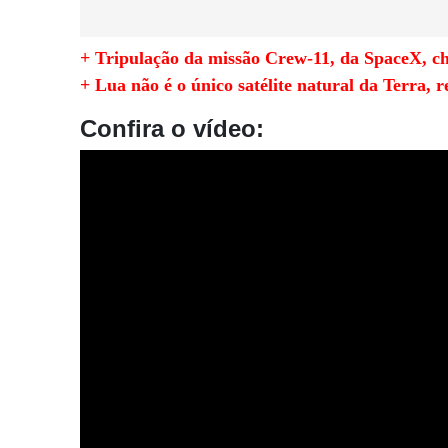
+ Tripulação da missão Crew-11, da SpaceX, ch
+ Lua não é o único satélite natural da Terra, r
Confira o vídeo: