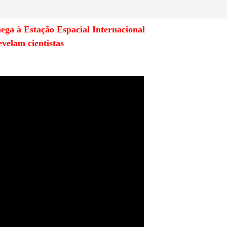
ega à Estação Espacial Internacional
evelam cientistas