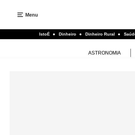
Menu
IstoÉ
Dinheiro
Dinheiro Rural
Saúd
ASTRONOMIA