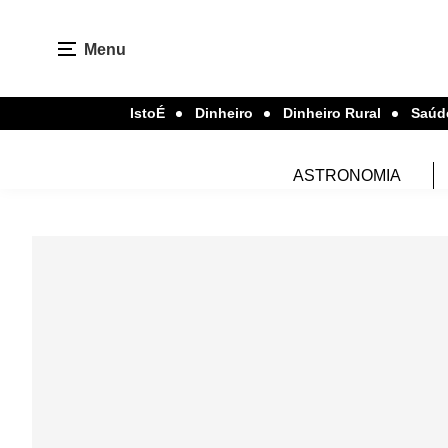
Menu
IstoÉ
Dinheiro
Dinheiro Rural
Saúd
ASTRONOMIA