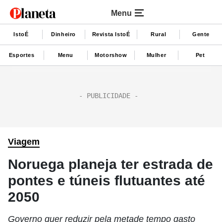
Menu
IstoÉ
Dinheiro
Revista IstoÉ
Rural
Gente
Esportes
Menu
Motorshow
Mulher
Pet
Viagem
Noruega planeja ter estrada de
pontes e túneis flutuantes até
2050
Governo quer reduzir pela metade tempo gasto