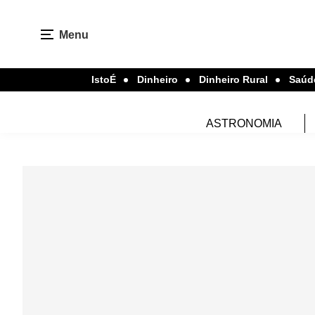
Menu
IstoÉ
Dinheiro
Dinheiro Rural
Saúd
ASTRONOMIA