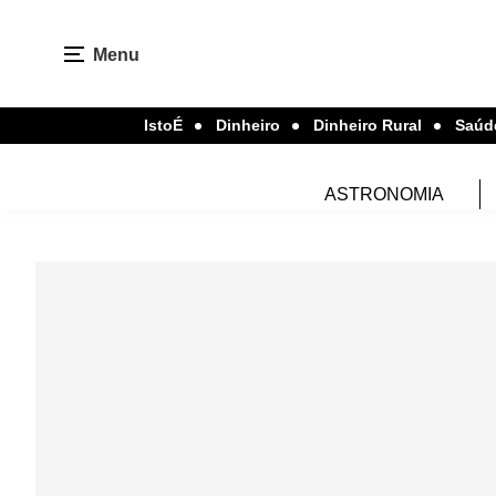
Menu
IstoÉ
Dinheiro
Dinheiro Rural
Saúd
ASTRONOMIA