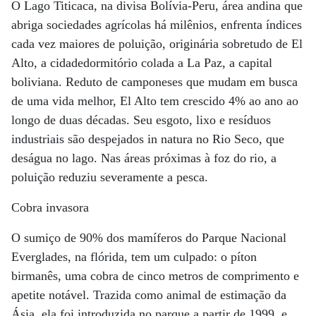
O Lago Titicaca, na divisa Bolívia-Peru, área andina que
abriga sociedades agrícolas há milênios, enfrenta índices
cada vez maiores de poluição, originária sobretudo de El
Alto, a cidadedormitório colada a La Paz, a capital
boliviana. Reduto de camponeses que mudam em busca
de uma vida melhor, El Alto tem crescido 4% ao ano ao
longo de duas décadas. Seu esgoto, lixo e resíduos
industriais são despejados in natura no Rio Seco, que
deságua no lago. Nas áreas próximas à foz do rio, a
poluição reduziu severamente a pesca.
Cobra invasora
O sumiço de 90% dos mamíferos do Parque Nacional
Everglades, na flórida, tem um culpado: o píton
birmanês, uma cobra de cinco metros de comprimento e
apetite notável. Trazida como animal de estimação da
Ásia, ela foi introduzida no parque a partir de 1999, e