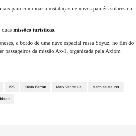
iais para continuar a instalação de novos painéis solares na
a duas
missões turísticas
.
oneses, a bordo de uma nave espacial russa Soyuz, no fim do
ber passageiros da missão Ax-1, organizada pela Axiom
ISS
Kayla Barron
Mark Vande Hei
Matthias Maurer
hburn