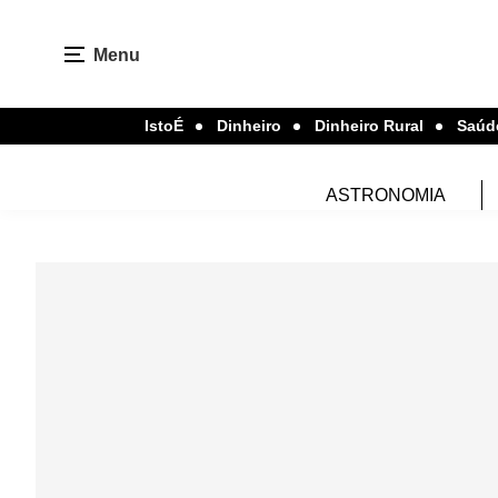
Menu
IstoÉ
Dinheiro
Dinheiro Rural
Saúd
ASTRONOMIA