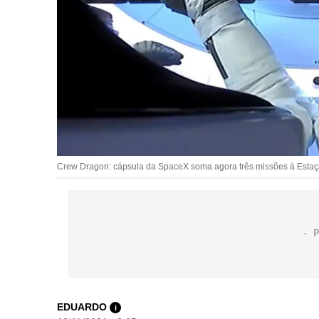
Crew Dragon: cápsula da SpaceX soma agora três missões à Estação
EDUARDO
i