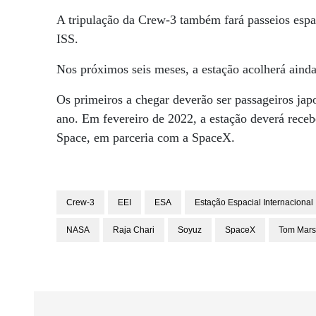
A tripulação da Crew-3 também fará passeios espac
ISS.
Nos próximos seis meses, a estação acolherá aind
Os primeiros a chegar deverão ser passageiros jap
ano. Em fevereiro de 2022, a estação deverá rece
Space, em parceria com a SpaceX.
Crew-3
EEI
ESA
Estação Espacial Internacional
NASA
Raja Chari
Soyuz
SpaceX
Tom Mars