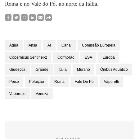
Roma e no Vale do Pó, no norte da Itália.
Água
Ansa
Ar
Canal
Comissão Europeia
Copernicus Sentinel-2
Cormorão
ESA
Europa
Giudecca
Grande
Itália
Murano
Ônibus Aquático
Peixe
Poluição
Roma
Vale Do Pó
Vaporetti
Vaporetto
Veneza