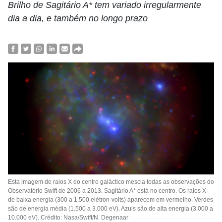
Brilho de Sagitário A* tem variado irregularmente
dia a dia, e também no longo prazo
Esta imagem de raios X do centro galáctico mescla todas as observações do
Observatório Swift de 2006 a 2013. Sagitário A* está no centro. Os raios X
de baixa energia (300 a 1.500 elétron-volts) aparecem em vermelho. Verdes
são de energia média (1.500 a 3.000 eV). Azuis são de alta energia (3.000 a
10.000 eV). Crédito: Nasa/Swift/N. Degenaar