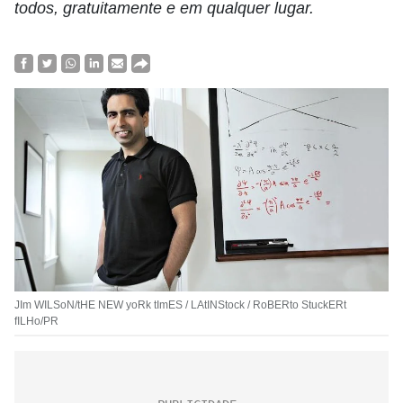
todos, gratuitamente e em qualquer lugar.
JIm WILSoN/tHE NEW yoRk tImES / LAtINStock / RoBERto StuckERt
fILHo/PR