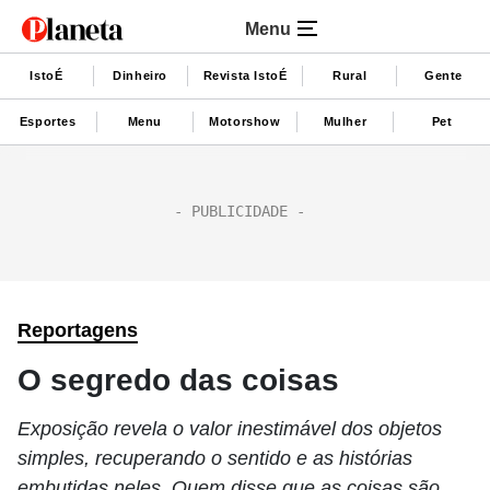
Menu
IstoÉ
Dinheiro
Revista IstoÉ
Rural
Gente
Esportes
Menu
Motorshow
Mulher
Pet
Reportagens
O segredo das coisas
Exposição revela o valor inestimável dos objetos
simples, recuperando o sentido e as histórias
embutidas neles. Quem disse que as coisas são