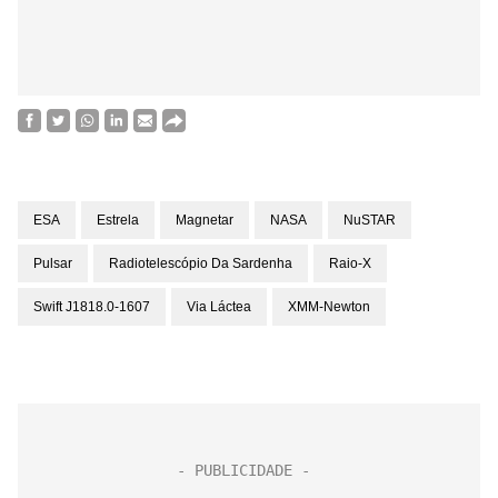
ESA
Estrela
Magnetar
NASA
NuSTAR
Pulsar
Radiotelescópio Da Sardenha
Raio-X
Swift J1818.0-1607
Via Láctea
XMM-Newton