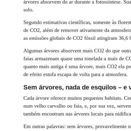
árvores absorvem do ar durante a fotossíntese. Su
solo.
Segundo estimativas científicas, somente às flore
de CO2, além de remover ativamente da atmosfera 
as emissões globais de CO2 fóssil atingiram 36,6 
Algumas árvores absorvem mais CO2 do que outra
faias armazenam quase uma tonelada a mais de C
quanto mais antiga é uma árvore, mais CO2 ela po
de efeito estufa escapa de volta para a atmosfera.
Sem árvores, nada de esquilos – e 
Cada árvore oferece muitos pequenos habitats. Cer
num velho carvalho ou faia, e, por sua vez, serve
também encontram nas árvores locais para nidifica
Em outras palavras: sem árvores, provavelmente nã