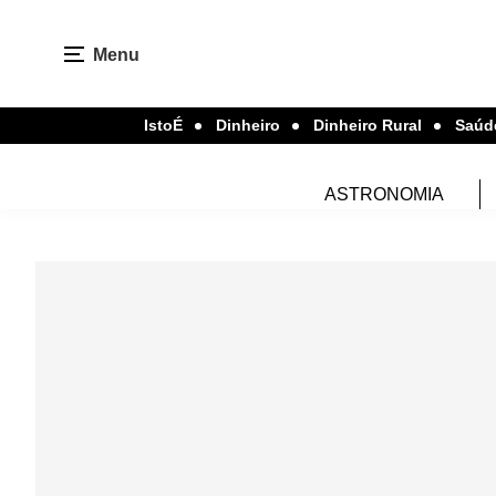
Menu
IstoÉ
Dinheiro
Dinheiro Rural
Saúd
ASTRONOMIA