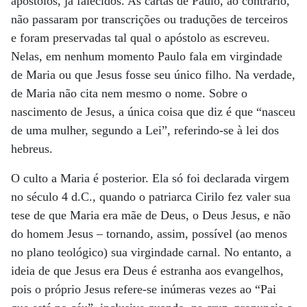
apóstolos, já falecidos. As cartas de Paulo, ao contrário,
não passaram por transcrições ou traduções de terceiros
e foram preservadas tal qual o apóstolo as escreveu.
Nelas, em nenhum momento Paulo fala em virgindade
de Maria ou que Jesus fosse seu único filho. Na verdade,
de Maria não cita nem mesmo o nome. Sobre o
nascimento de Jesus, a única coisa que diz é que “nasceu
de uma mulher, segundo a Lei”, referindo-se à lei dos
hebreus.
O culto a Maria é posterior. Ela só foi declarada virgem
no século 4 d.C., quando o patriarca Cirilo fez valer sua
tese de que Maria era mãe de Deus, o Deus Jesus, e não
do homem Jesus – tornando, assim, possível (ao menos
no plano teológico) sua virgindade carnal. No entanto, a
ideia de que Jesus era Deus é estranha aos evangelhos,
pois o próprio Jesus refere-se inúmeras vezes ao “Pai