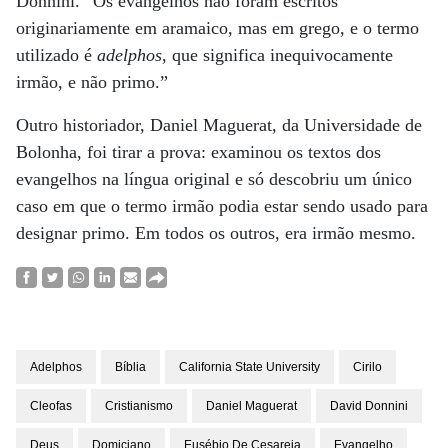
Donnini. “Os evangelhos não foram escritos
originariamente em aramaico, mas em grego, e o termo
utilizado é
adelphos
, que significa inequivocamente
irmão, e não primo.”
Outro historiador, Daniel Maguerat, da Universidade de
Bolonha, foi tirar a prova: examinou os textos dos
evangelhos na língua original e só descobriu um único
caso em que o termo irmão podia estar sendo usado para
designar primo. Em todos os outros, era irmão mesmo.
Adelphos
Bíblia
California State University
Cirilo
Cleofas
Cristianismo
Daniel Maguerat
David Donnini
Deus
Domiciano
Eusébio De Cesareia
Evangelho