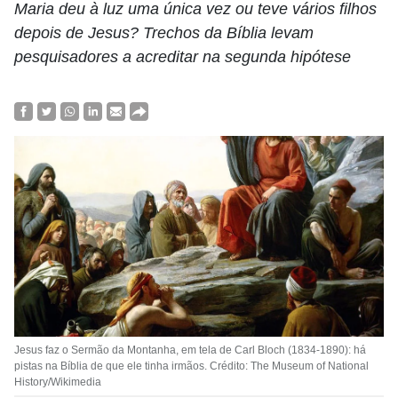
Maria deu à luz uma única vez ou teve vários filhos
depois de Jesus? Trechos da Bíblia levam
pesquisadores a acreditar na segunda hipótese
Jesus faz o Sermão da Montanha, em tela de Carl Bloch (1834-1890): há
pistas na Bíblia de que ele tinha irmãos. Crédito: The Museum of National
History/Wikimedia