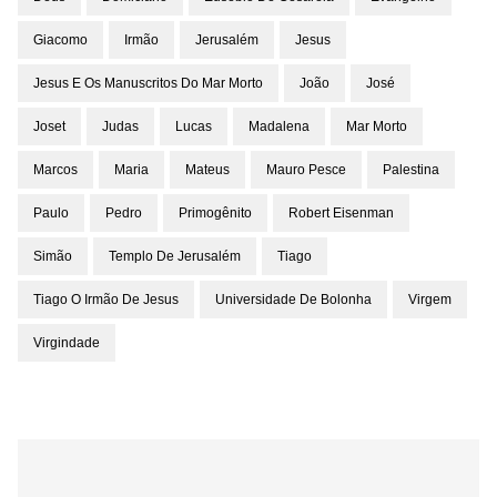
Giacomo
Irmão
Jerusalém
Jesus
Jesus E Os Manuscritos Do Mar Morto
João
José
Joset
Judas
Lucas
Madalena
Mar Morto
Marcos
Maria
Mateus
Mauro Pesce
Palestina
Paulo
Pedro
Primogênito
Robert Eisenman
Simão
Templo De Jerusalém
Tiago
Tiago O Irmão De Jesus
Universidade De Bolonha
Virgem
Virgindade