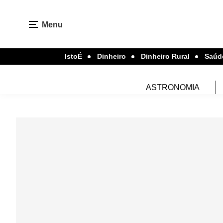
Menu
IstoÉ
Dinheiro
Dinheiro Rural
Saúd
ASTRONOMIA