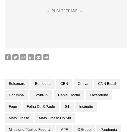
Bolsonaro
Bombeiro
CBN
Chuva
CNN Brasil
Corumbá
Covid-19
Daniel Rocha
Fazendeiro
Fogo
Folha De S.Paulo
G1
Incêndio
Mato Grosso
Mato Grosso Do Sul
Ministério Público Federal
MPF
O Globo
Pandemia