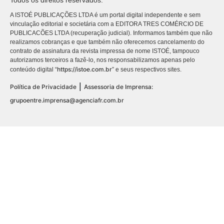
Todos os direitos reservados.
A ISTOÉ PUBLICAÇÕES LTDA é um portal digital independente e sem
vinculação editorial e societária com a EDITORA TRES COMÉRCIO DE
PUBLICACÕES LTDA (recuperação judicial). Informamos também que não
realizamos cobranças e que também não oferecemos cancelamento do
contrato de assinatura da revista impressa de nome ISTOÉ, tampouco
autorizamos terceiros a fazê-lo, nos responsabilizamos apenas pelo
https://istoe.com.br
conteúdo digital “
” e seus respectivos sites.
|
Política de Privacidade
Assessoria de Imprensa:
grupoentre.imprensa@agenciafr.com.br