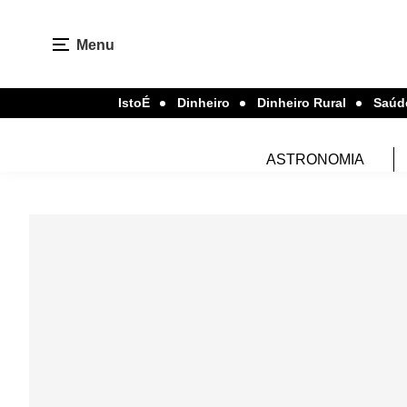
Menu
IstoÉ
Dinheiro
Dinheiro Rural
Saúd
ASTRONOMIA