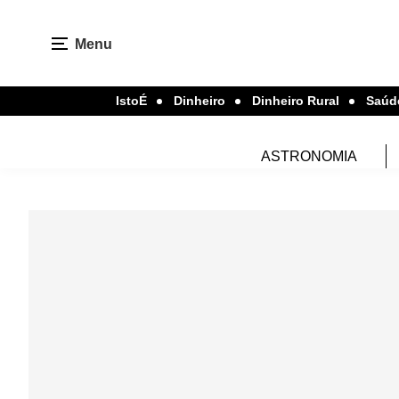
Menu
IstoÉ
Dinheiro
Dinheiro Rural
Saúd
ASTRONOMIA