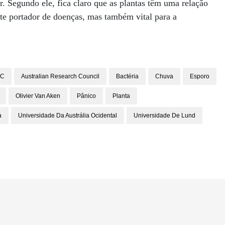
. Segundo ele, fica claro que as plantas têm uma relação
te portador de doenças, mas também vital para a
RC
Australian Research Council
Bactéria
Chuva
Esporo
Olivier Van Aken
Pânico
Planta
a
Universidade Da Austrália Ocidental
Universidade De Lund