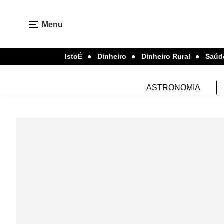
Menu
IstoÉ
Dinheiro
Dinheiro Rural
Saúd
ASTRONOMIA