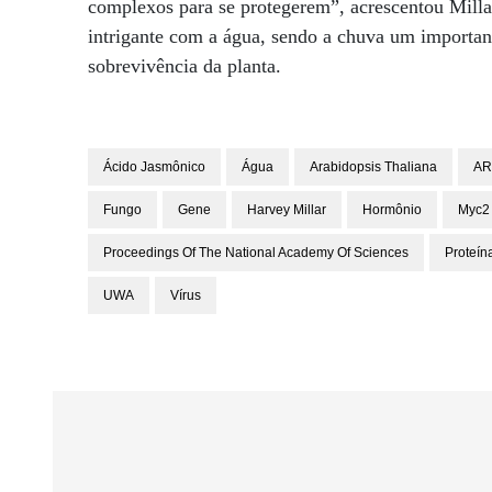
complexos para se protegerem”, acrescentou Millar
intrigante com a água, sendo a chuva um importan
sobrevivência da planta.
Ácido Jasmônico
Água
Arabidopsis Thaliana
A
Fungo
Gene
Harvey Millar
Hormônio
Myc2
Proceedings Of The National Academy Of Sciences
Proteín
UWA
Vírus