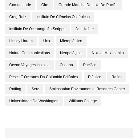
Comunidade
Giro
Grande Mancha De Lixo Do Pacífic
Greg Ruiz
Instituto De Ciências Oceânicas
Instituto De Oceanografia Scripps
Jan Hafner
Linsey Haram
Lixo
Microplástico
Nature Communications
Neopelágica
Nikolai Maximenko
Ocean Voyages Institute
Oceano
Pacífico
Pesca E Oceanos Da Colúmbia Britânica
Plástico
Rafter
Rafting
Serc
Smithsonian Environmental Research Center
Universidade De Washington
Williams College