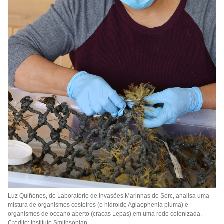
Luz Quiñones, do Laboratório de Invasões Marinhas do Serc, analisa uma
mistura de organismos costeiros (o hidroide Aglaophenia pluma) e
organismos de oceano aberto (cracas Lepas) em uma rede colonizada.
Crédito: Instituto Smithsonian