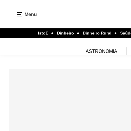
Menu
IstoÉ
Dinheiro
Dinheiro Rural
Saúd
ASTRONOMIA