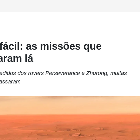
fácil: as missões que
aram lá
didos dos rovers Perseverance e Zhurong, muitas
cassaram