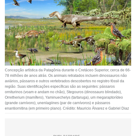
Concepção artística da Patagônia durante o Cretáceo Superior, cerca de 66-
78 milhões de anos atrás. Os animais retratados incluem dinossauros não
aviários, pássaros e outros vertebrados descobertos no registro fóssil da
região. Suas identificações específicas são as seguintes: pássaros
orniturinos (voam e andam no chão), Stegouros (dinossauro blindado),
Orretherium (mamífero), Yaminuechelys (tartaruga), um megaraptorídeo
(grande carnívoro), unenlagiines (par de carnívoros) e pássaros
enantiornitina (em primeiro plano). Crédito: Mauricio Álvarez e Gabriel Diaz