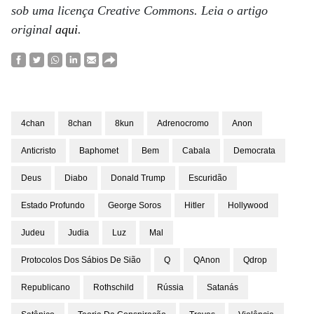
sob uma licença Creative Commons.
Leia o artigo
original
aqui
.
4chan
8chan
8kun
Adrenocromo
Anon
Anticristo
Baphomet
Bem
Cabala
Democrata
Deus
Diabo
Donald Trump
Escuridão
Estado Profundo
George Soros
Hitler
Hollywood
Judeu
Judia
Luz
Mal
Protocolos Dos Sábios De Sião
Q
QAnon
Qdrop
Republicano
Rothschild
Rússia
Satanás