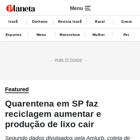
Menu
IstoÉ
Dinheiro
Revista IstoÉ
Rural
Gente
Esportes
Menu
Motorshow
Mulher
Pet
Featured
Quarentena em SP faz
reciclagem aumentar e
produção de lixo cair
Segundo dados divulgados pela Amlurb, coleta de