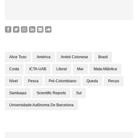
Alice Toso
América
André Colonese
Brasil
Costa
ICTA-UAB
Litoral
Mar
Mata Atlântica
Nível
Pesca
Pré-Colombiano
Queda
Recuo
Sambaqui
Scientific Reports
Sul
Universidade Autônoma De Barcelona