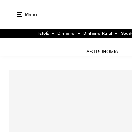
Menu
IstoÉ
Dinheiro
Dinheiro Rural
Saúd
ASTRONOMIA