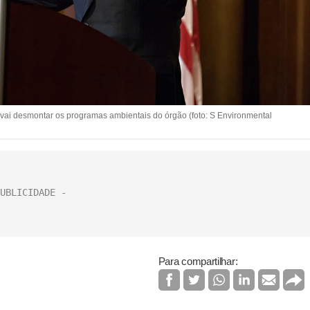
e vai desmontar os programas ambientais do órgão (foto: S Environmental
Para compartilhar: