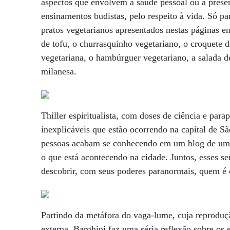
aspectos que envolvem a saúde pessoal ou a pres
ensinamentos budistas, pelo respeito à vida. Só pa
pratos vegetarianos apresentados nestas páginas en
de tofu, o churrasquinho vegetariano, o croquete d
vegetariana, o hambúrguer vegetariano, a salada d
milanesa.
Thiller espiritualista, com doses de ciência e parap
inexplicáveis que estão ocorrendo na capital de S
pessoas acabam se conhecendo em um blog de uma 
o que está acontecendo na cidade. Juntos, esses se
descobrir, com seus poderes paranormais, quem é 
Partindo da metáfora do vaga-lume, cuja reproduç
externa, Barghini faz uma séria reflexão sobre os e