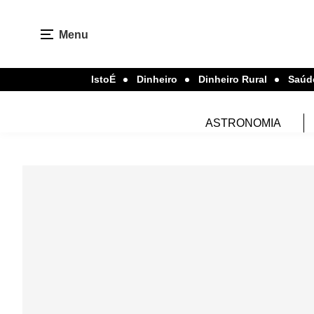
Menu
IstoÉ
Dinheiro
Dinheiro Rural
Saúd
ASTRONOMIA