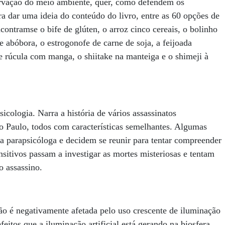
ervação do meio ambiente, quer, como defendem os
ra dar uma ideia do conteúdo do livro, entre as 60 opções de
contramse o bife de glúten, o arroz cinco cereais, o bolinho
e abóbora, o estrogonofe de carne de soja, a feijoada
e rúcula com manga, o shiitake na manteiga e o shimeji à
sicologia. Narra a história de vários assassinatos
ão Paulo, todos com características semelhantes. Algumas
parapsicóloga e decidem se reunir para tentar compreender
nsitivos passam a investigar as mortes misteriosas e tentam
o assassino.
ão é negativamente afetada pelo uso crescente de iluminação
feitos que a iluminação artificial está gerando na biosfera.