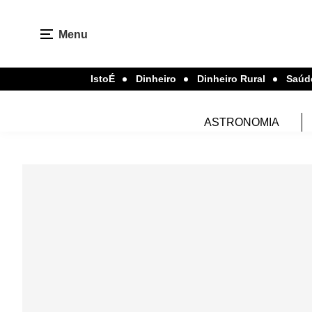
Menu
IstoÉ
Dinheiro
Dinheiro Rural
Saúd
ASTRONOMIA