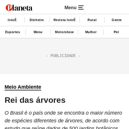
Menu
IstoÉ
Dinheiro
Revista IstoÉ
Rural
Gente
Esportes
Menu
Motorshow
Mulher
Pet
Meio Ambiente
Rei das árvores
O Brasil é o país onde se encontra o maior número
de espécies diferentes de árvores, de acordo com
estudo que reúne dados de 500 jardins botânicos