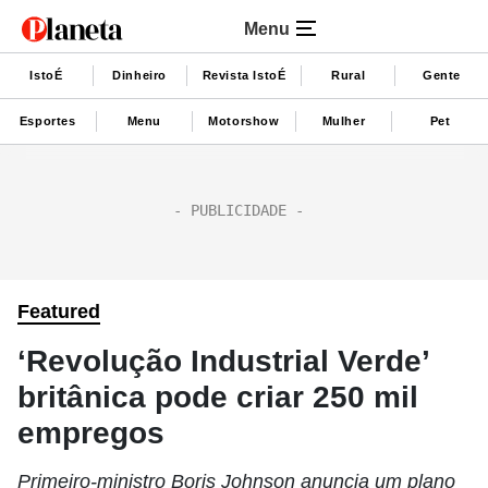
Menu
IstoÉ
Dinheiro
Revista IstoÉ
Rural
Gente
Esportes
Menu
Motorshow
Mulher
Pet
Featured
‘Revolução Industrial Verde’
britânica pode criar 250 mil
empregos
Primeiro-ministro Boris Johnson anuncia um plano