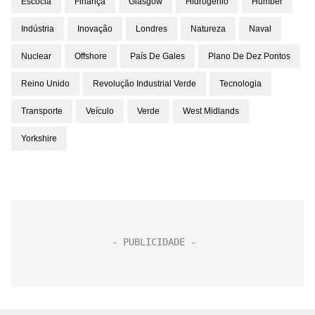
Escócia
Finança
Glasgow
Hidrogênio
Humber
Indústria
Inovação
Londres
Natureza
Naval
Nuclear
Offshore
País De Gales
Plano De Dez Pontos
Reino Unido
Revolução Industrial Verde
Tecnologia
Transporte
Veículo
Verde
West Midlands
Yorkshire