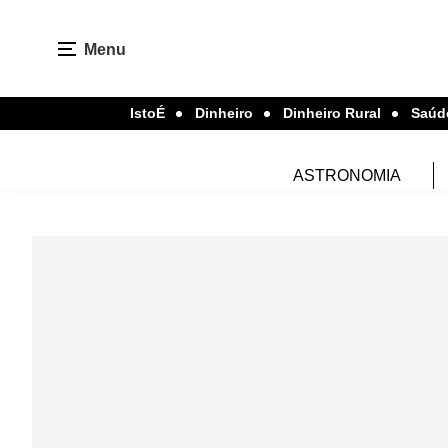
Menu
IstoÉ
Dinheiro
Dinheiro Rural
Saúd
ASTRONOMIA