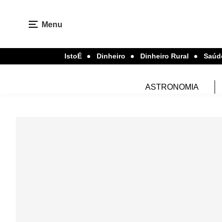
Menu
IstoÉ
Dinheiro
Dinheiro Rural
Saúd
ASTRONOMIA