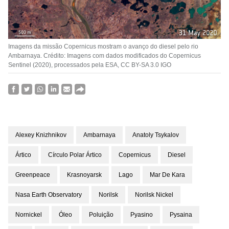
Imagens da missão Copernicus mostram o avanço do diesel pelo rio
Ambarnaya. Crédito: Imagens com dados modificados do Copernicus
Sentinel (2020), processados pela ESA, CC BY-SA 3.0 IGO
Alexey Knizhnikov
Ambarnaya
Anatoly Tsykalov
Ártico
Círculo Polar Ártico
Copernicus
Diesel
Greenpeace
Krasnoyarsk
Lago
Mar De Kara
Nasa Earth Observatory
Norilsk
Norilsk Nickel
Nornickel
Óleo
Poluição
Pyasino
Pysaina