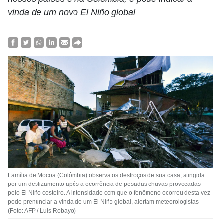
vinda de um novo El Niño global
Família de Mocoa (Colômbia) observa os destroços de sua casa, atingida
por um deslizamento após a ocorrência de pesadas chuvas provocadas
pelo El Niño costeiro. A intensidade com que o fenômeno ocorreu desta vez
pode prenunciar a vinda de um El Niño global, alertam meteorologistas
(Foto: AFP / Luis Robayo)