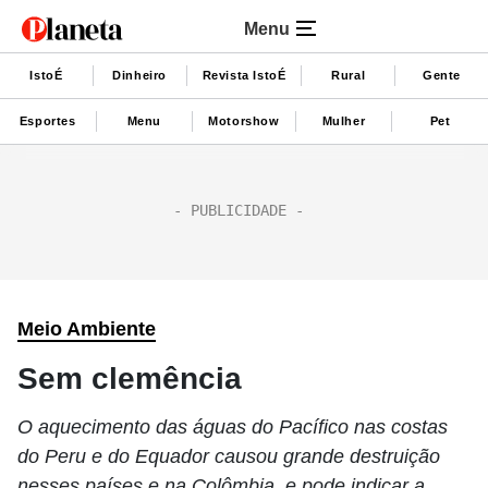
Menu
IstoÉ
Dinheiro
Revista IstoÉ
Rural
Gente
Esportes
Menu
Motorshow
Mulher
Pet
Meio Ambiente
Sem clemência
O aquecimento das águas do Pacífico nas costas
do Peru e do Equador causou grande destruição
nesses países e na Colômbia, e pode indicar a