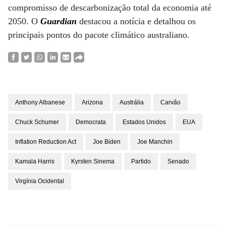
compromisso de descarbonização total da economia até
2050. O
Guardian
destacou a notícia e detalhou os
principais pontos do pacote climático australiano.
Anthony Albanese
Arizona
Austrália
Carvão
Chuck Schumer
Democrata
Estados Unidos
EUA
Inflation Reduction Act
Joe Biden
Joe Manchin
Kamala Harris
Kyrsten Sinema
Partido
Senado
Virgínia Ocidental