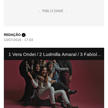
REDAÇÃO
i
13/07/2016 - 17:03
1 Vera Ondei / 2 Ludmilla Amaral / 3 Fabíola
Perez / 4 Letícia Liñeira / 5 Gabriela Araújo / 6
Kareen Sayuri / 7 Mariana Barboza