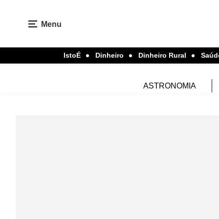
Menu
IstoÉ
Dinheiro
Dinheiro Rural
Saúd
ASTRONOMIA