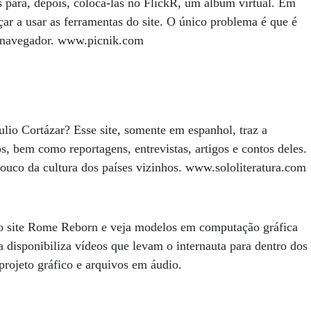
as para, depois, colocá-las no FlickR, um álbum virtual. Em
eçar a usar as ferramentas do site. O único problema é que é
o navegador. www.picnik.com
lio Cortázar? Esse site, somente em espanhol, traz a
s, bem como reportagens, entrevistas, artigos e contos deles.
uco da cultura dos países vizinhos. www.sololiteratura.com
o site Rome Reborn e veja modelos em computação gráfica
 disponibiliza vídeos que levam o internauta para dentro dos
projeto gráfico e arquivos em áudio.