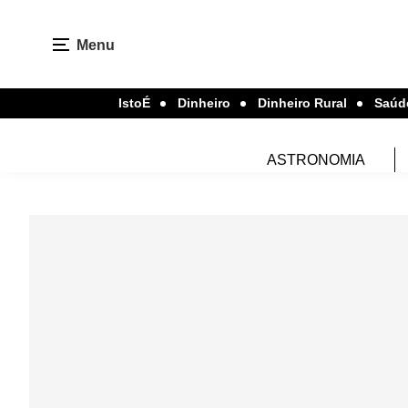
Menu
IstoÉ
Dinheiro
Dinheiro Rural
Saúd
ASTRONOMIA